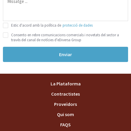
Estic d'acord amb la política de
protecció de dades
Consento en rebre comunicacions comercials i novetats del sector a
través del canal de notícies d'eDiversa Group
Enviar
La Plataforma
Contractistes
Proveïdors
Qui som
FAQS