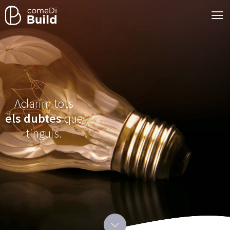
Aclarim tots
els dubtes
que
tinguis.