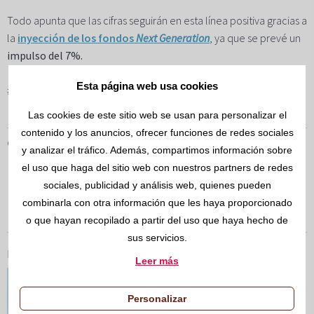
Todo apunta que las cifras seguirán en esta línea positiva gracias a
la
inyección de los fondos
Next Generation
, ya que se prevé un
impulso del 7%.
Esta página web usa cookies
#comeDiBuild #eDiversaGroup #obrapublica #construccion
Las cookies de este sitio web se usan para personalizar el
contenido y los anuncios, ofrecer funciones de redes sociales
CATEGORÍAS
y analizar el tráfico. Además, compartimos información sobre
OBRA PÚBLICA
ADMINISTRACIÓN PÚBLICA
el uso que haga del sitio web con nuestros partners de redes
sociales, publicidad y análisis web, quienes pueden
REHABILITACIÓN
OBRA NUEVA
CONSTRUCCIÓN
combinarla con otra información que les haya proporcionado
INVERSIÓN INMOBILIARIA
COVID19
o que hayan recopilado a partir del uso que haya hecho de
sus servicios.
Noticias relacionadas
Leer más
04/MAY/2020
Los promotores inmobiliarios presentan un plan
Personalizar
para reactivar la construcción