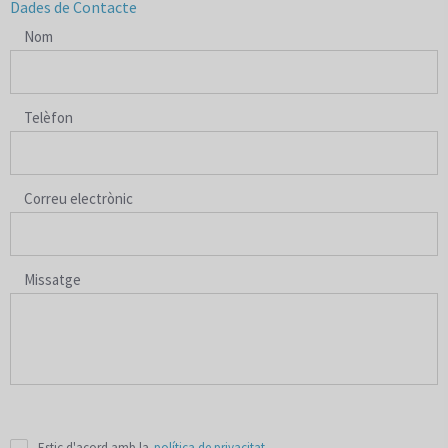
Dades de Contacte
Nom
Telèfon
Correu electrònic
Missatge
Estic d'acord amb la
política de privacitat