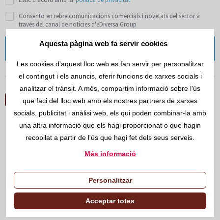
Consento en rebre comunicacions comercials i novetats del sector a
través del canal de notícies d'eDiversa Group
Aquesta pàgina web fa servir cookies
Enviar
Les cookies d'aquest lloc web es fan servir per personalitzar
el contingut i els anuncis, oferir funcions de xarxes socials i
analitzar el trànsit. A més, compartim informació sobre l'ús
que faci del lloc web amb els nostres partners de xarxes
socials, publicitat i anàlisi web, els qui poden combinar-la amb
Solucions eDiversa Group
una altra informació que els hagi proporcionat o que hagin
eDiversa Group, proveïdor global de
recopilat a partir de l'ús que hagi fet dels seus serveis.
serveis per a l'intercanvi i gestió
Més informació
documental.
Personalitzar
www.ediversa.com
Acceptar totes