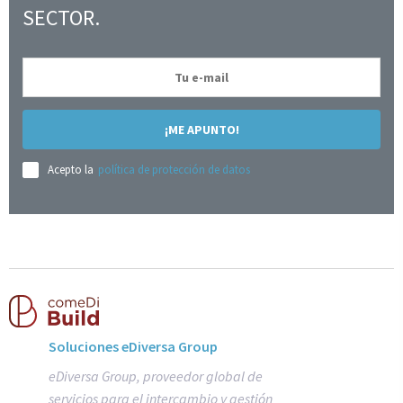
SECTOR.
¡ME APUNTO!
Acepto la
política de protección de datos
Soluciones eDiversa Group
eDiversa Group, proveedor global de
servicios para el intercambio y gestión