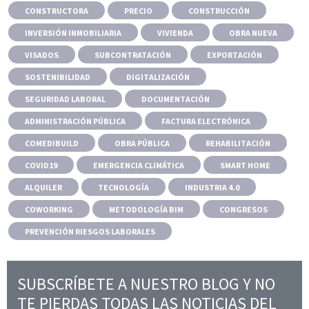
CONSTRUCTORA
PRECIO
CONSTRUCCIÓN
INVERSIÓN INMOBILIARIA
VIVIENDA
OBRA NUEVA
VISADOS
SUBCONTRATACIÓN
EXPORTACIÓN
SOSTENIBILIDAD
DIGITALIZACIÓN
SEGURIDAD LABORAL
DOCUMENTACIÓN
ADMINISTRACIÓN PÚBLICA
FACTURA ELECTRÓNICA
COMEDIBUILD
OBRA PÚBLICA
REHABILITACIÓN
COVID19
EMERGENCIA CLIMÁTICA
SMART HOME
ALQUILER
TECNOLOGÍA
INDUSTRIA 4.0
COWORKING
METODOLOGÍA BIM
CONGRESOS
PREVENCIÓN RIESGOS LABORALES
SUBSCRÍBETE A NUESTRO BLOG Y NO
TE PIERDAS TODAS LAS NOTICIAS DEL