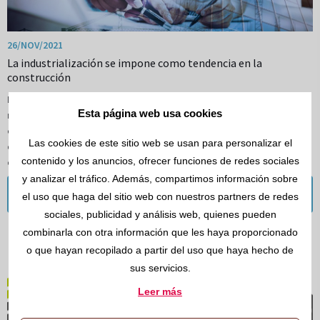
26/NOV/2021
La industrialización se impone como tendencia en la
construcción
La pandemia ha provocado muchos cambios en todos los aspectos de
Esta página web usa cookies
nuestras vidas, y en la construcción también. Uno de los más destacados
es un cambio de tendencia en las técnicas de construcción: la
Las cookies de este sitio web se usan para personalizar el
construcción industrializada está ganando cada vez más terreno a la
contenido y los anuncios, ofrecer funciones de redes sociales
construcción tradicional, también conocida como el ladrillo.
y analizar el tráfico. Además, compartimos información sobre
Leer más
el uso que haga del sitio web con nuestros partners de redes
sociales, publicidad y análisis web, quienes pueden
combinarla con otra información que les haya proporcionado
o que hayan recopilado a partir del uso que haya hecho de
sus servicios.
Leer más