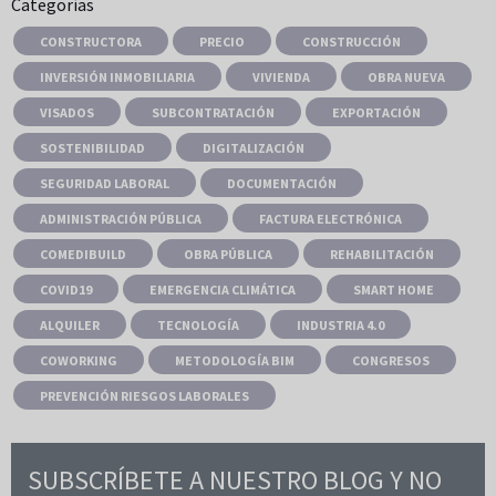
Categorías
CONSTRUCTORA
PRECIO
CONSTRUCCIÓN
INVERSIÓN INMOBILIARIA
VIVIENDA
OBRA NUEVA
VISADOS
SUBCONTRATACIÓN
EXPORTACIÓN
SOSTENIBILIDAD
DIGITALIZACIÓN
SEGURIDAD LABORAL
DOCUMENTACIÓN
ADMINISTRACIÓN PÚBLICA
FACTURA ELECTRÓNICA
COMEDIBUILD
OBRA PÚBLICA
REHABILITACIÓN
COVID19
EMERGENCIA CLIMÁTICA
SMART HOME
ALQUILER
TECNOLOGÍA
INDUSTRIA 4.0
COWORKING
METODOLOGÍA BIM
CONGRESOS
PREVENCIÓN RIESGOS LABORALES
SUBSCRÍBETE A NUESTRO BLOG Y NO