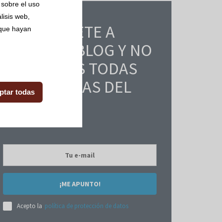
 sobre el uso
lisis web,
SUBSCRÍBETE A
 que hayan
NUESTRO BLOG Y NO
TE PIERDAS TODAS
LAS NOTICIAS DEL
ptar todas
SECTOR.
¡ME APUNTO!
Acepto la
política de protección de datos