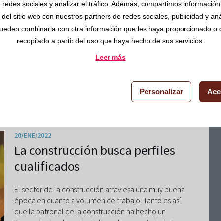
 redes sociales y analizar el tráfico. Además, compartimos información
proyectos inmobiliarios Urbania International ha
del sitio web con nuestros partners de redes sociales, publicidad y aná
ideado la primera ciudad inspirada en la Generación
Z, la de los nacidos entre 1994 y 2010. Su nombre es
ueden combinarla con otra información que les haya proporcionado o
Distrito Zeta y los principios sobre los que se está
recopilado a partir del uso que haya hecho de sus servicios.
construyendo son los de movilidad, sostenibilidad,
Leer más
tecnología y comunidad.
Leer más
Personalizar
Ace
20/ENE/2022
La construcción busca perfiles
cualificados
El sector de la construcción atraviesa una muy buena
época en cuanto a volumen de trabajo. Tanto es así
que la patronal de la construcción ha hecho un